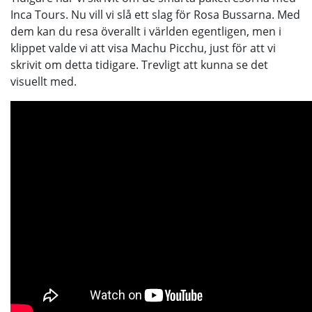
Inca Tours. Nu vill vi slå ett slag för Rosa Bussarna. Med
dem kan du resa överallt i världen egentligen, men i
klippet valde vi att visa Machu Picchu, just för att vi
skrivit om detta tidigare. Trevligt att kunna se det
visuellt med.