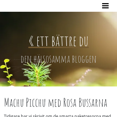
HEM
« ett bättre du
den hälsosamma bloggen
Machu Picchu med Rosa Bussarna
Tidigare har vi skrivit om de smarta paketresorna med